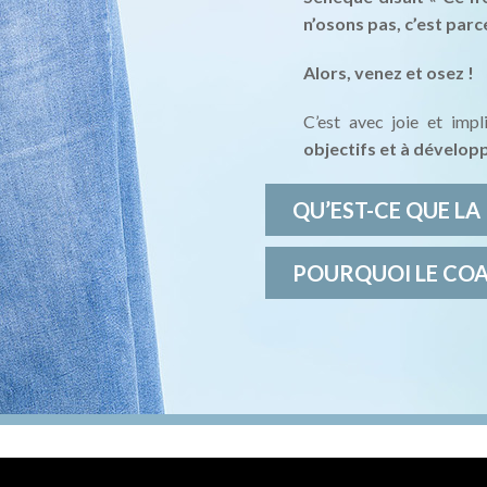
n’osons pas, c’est parce
Alors, venez et osez !
C’est avec joie et impl
objectifs et à développ
QU’EST-CE QUE LA 
POURQUOI LE COA