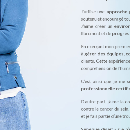
J’utilise une
approche 
soutenu et encouragé tou
J’aime créer un
enviro
librement et de
progres
En exerçant mon premier m
à
gérer des équipes
,
c
clients. Cette expérience 
compréhension de l’huma
C’est ainsi que je me 
professionnelle certif
D’autre part, j’aime la c
contre le cancer du sein
et je fais partie d’une tr
Sénèque
disait «
Ce n’