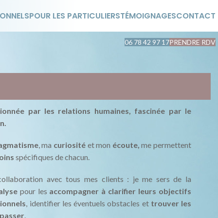
IONNELS
POUR LES PARTICULIERS
TÉMOIGNAGES
CONTACT
06 78 42 97 17
PRENDRE RDV
sionnée par les relations humaines, fascinée par le
n.
agmatisme
, ma
curiosité
et mon
écoute,
me permettent
oins
spécifiques de chacun.
 collaboration avec tous mes clients : je me sers de la
alyse
pour les
accompagner à clarifier leurs objectifs
ionnels
, identifier les éventuels obstacles et
trouver les
épasser
.