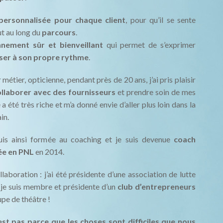
personnalisée pour chaque client
, pour qu’il se sente
t au long du
parcours
.
nnement sûr et bienveillant
qui permet de s’exprimer
ser à son propre rythme
.
étier, opticienne, pendant près de 20 ans, j’ai pris plaisir
ollaborer avec des fournisseurs
et prendre soin de mes
a été très riche et m’a donné envie d’aller plus loin dans la
in.
suis ainsi formée au coaching et je suis devenue
coach
iée en
PNL
en 2014.
ollaboration : j’ai été présidente d’une association de lutte
, je suis membre et présidente d’un
club d’entrepreneurs
oupe de théâtre !
est pas parc
e que les cho
ses sont difficiles que nous