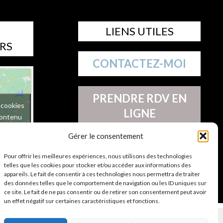
LIENS UTILES
RS
CONTACTEZ-MOI
PRENDRE RDV EN
 cookies
LIGNE
contenu
Gérer le consentement
TÉL : 06 78 42 97 17
Pour offrir les meilleures expériences, nous utilisons des technologies
telles que les cookies pour stocker et/ou accéder aux informations des
Hugo
appareils. Le fait de consentir à ces technologies nous permettra de traiter
ers
des données telles que le comportement de navigation ou les ID uniques sur
ce site. Le fait de ne pas consentir ou de retirer son consentement peut avoir
un effet négatif sur certaines caractéristiques et fonctions.
NS LÉGALES