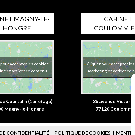
NET MAGNY-LE-
CABINET
HONGRE
COULOMMIE
 pour accepter les cookies
Cliquez pour accepter les
ing et activer ce contenu
marketing et activer ce 
de Courtalin (1er étage)
36 avenue Victor 
00 Magny-le-Hongre
77120 Coulommi
DE CONFIDENTIALITÉ
|
POLITIQUE DE COOKIES
|
MENTIO