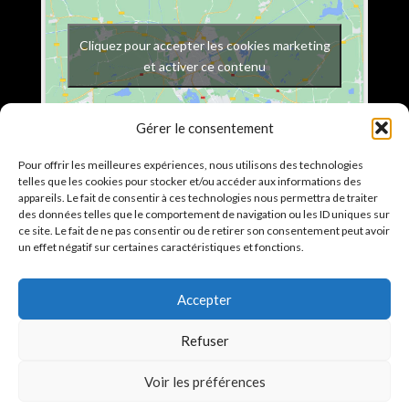
Cliquez pour accepter les cookies marketing
et activer ce contenu
Gérer le consentement
Pour offrir les meilleures expériences, nous utilisons des technologies
telles que les cookies pour stocker et/ou accéder aux informations des
36 avenue Victor Hugo
appareils. Le fait de consentir à ces technologies nous permettra de traiter
des données telles que le comportement de navigation ou les ID uniques sur
77120 Coulommiers
ce site. Le fait de ne pas consentir ou de retirer son consentement peut avoir
un effet négatif sur certaines caractéristiques et fonctions.
Accepter
LIENS UTILES
Refuser
Voir les préférences