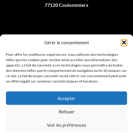
77120 Coulommiers
Gérer le consentement
LIENS UTILES
Pour offrir les meilleures expériences, nous utilisons des technologies
telles que les cookies pour stocker et/ou accéder aux informations des
appareils. Le fait de consentir à ces technologies nous permettra de traiter
CONTACTEZ-MOI
des données telles que le comportement de navigation ou les ID uniques sur
ce site. Le fait de ne pas consentir ou de retirer son consentement peut avoir
un effet négatif sur certaines caractéristiques et fonctions.
PRENDRE RDV EN LIGNE
Accepter
Refuser
TÉL : 06 78 42 97 17
Voir les préférences